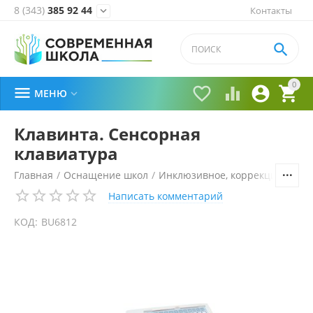
8 (343)
385 92 44
Контакты


0





МЕНЮ

Клавинта. Сенсорная
клавиатура
Главная
/
Оснащение школ
/
Инклюзивное, коррекционное 
Написать комментарий
КОД:
BU6812