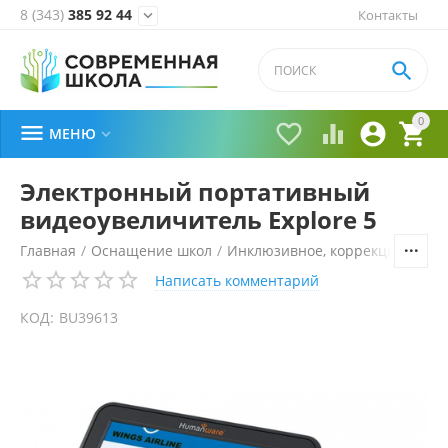
8 (343)
385 92 44
Контакты


0





МЕНЮ

Электронный портативный
видеоувеличитель Explore 5
Главная
/
Оснащение школ
/
Инклюзивное, коррекционное 
Написать комментарий
КОД:
BU39613