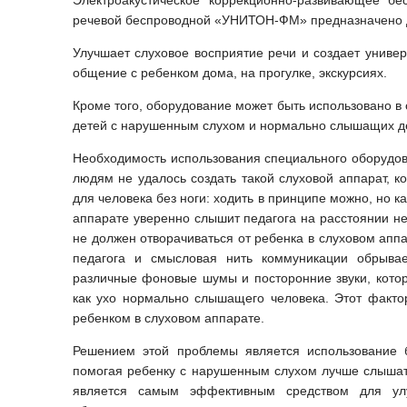
Электроакустическое коррекционно-развивающее бе
речевой беспроводной «УНИТОН-ФМ» предназначено д
Улучшает слуховое восприятие речи и создает унив
общение с ребенком дома, на прогулке, экскурсиях.
Кроме того, оборудование может быть использовано в
детей с нарушенным слухом и нормально слышащих д
Необходимость использования специального оборудов
людям не удалось создать такой слуховой аппарат, к
для человека без ноги: ходить в принципе можно, но к
аппарате уверенно слышит педагога на расстоянии не
не должен отворачиваться от ребенка в слуховом аппа
педагога и смысловая нить коммуникации обрывает
различные фоновые шумы и посторонние звуки, котор
как ухо нормально слышащего человека. Этот факт
ребенком в слуховом аппарате.
Решением этой проблемы является использование б
помогая ребенку с нарушенным слухом лучше слышат
является самым эффективным средством для улу