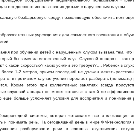
спроводное оборудование индивидуального пользования «Трен
ля ежедневного использования детьми с нарушенным слухом.
ерсальную безбарьерную среду, позволяющую обеспечить полноце
 образовательных учреждениях для совместного воспитания и обуч
етей.
ания при обучении детей с нарушенным слухом вызвана тем, что 
оторый бы заменял естественный слух. Слуховой аппарат – как пр
ак? с какой скоростью? каких усилий это требует?…. Ребенок в слу
 более 1-2 метров, причем последний не должен менять расстоян
рате: в противном случае ученик перестает разбирать (понимать) 
ся. Кроме этого при коллективных занятиях всегда присутст
ые слуховой аппарат не может «отсечь» с такой же эффективнос
ор еще больше усложняет условия для восприятия и понимания 
еспроводной системы, которая «отсекает» все отвлекающие зв
ь и понимать речь. На сегодняшний день в мире ФМ-технология 
чшения разборчивости речи в сложных акустических ситуац