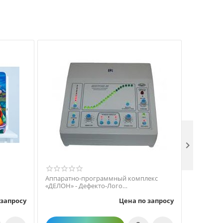

Аппаратно-программный комплекс
Аудио-кл
«ДЕЛОН» - Дефекто-Лого
мест.
-коррекционный кабинет
 запросу
Цена по запросу
образовательного учреждения