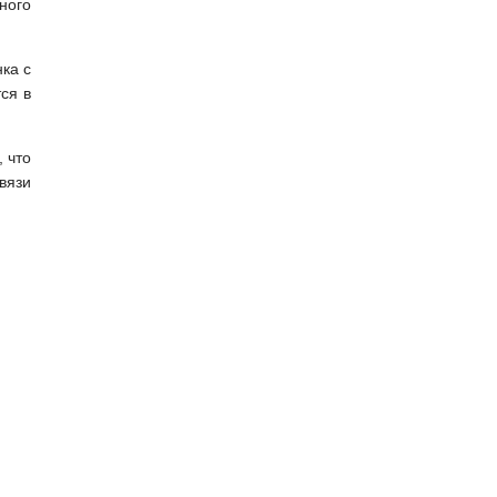
ного
ка с
ся в
 что
вязи