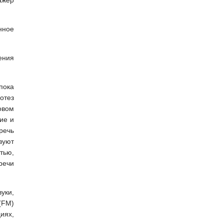
ажер
нное
ения
пока
отез
ховом
ие и
речь
вуют
тью,
речи
уки,
(FM)
иях,