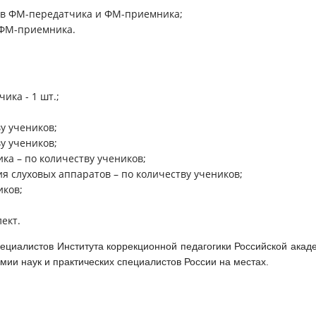
ров ФМ-передатчика и ФМ-приемника;
 ФМ-приемника.
ка - 1 шт.;
у учеников;
у учеников;
 – по количеству учеников;
я слуховых аппаратов – по количеству учеников;
иков;
ект.
ециалистов Института коррекционной педагогики Российской акад
мии наук и практических специалистов России на местах.