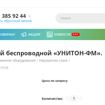
)
385 92 44

ть обратный звонок
НОВИНКИ
АКЦИИ
НОВОСТИ
БЛОГ
й беспроводной «УНИТОН-ФМ».
ионное оборудование
/
Нарушение слуха
/
U7638
-ФМ».
Цена по запросу
Количество:
−
+