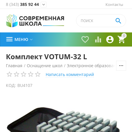
8 (343)
385 92 44
Контакты


0





МЕНЮ

Комплект VOTUM-32 L
Главная
/
Оснащение школ
/
Электронное образование
/
Си
Написать комментарий
КОД:
BU4107