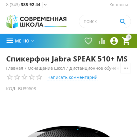
8 (343)
385 92 44
Контакты


0





МЕНЮ

Спикерфон Jabra SPEAK 510+ MS
Главная
/
Оснащение школ
/
Дистанционное обучение
/
Ауд
Написать комментарий
КОД:
BU39608