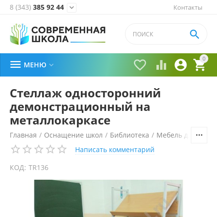
8 (343)
385 92 44
Контакты


0





МЕНЮ

Стеллаж односторонний
демонстрационный на
металлокаркасе
Главная
/
Оснащение школ
/
Библиотека
/
Мебель для библ
Написать комментарий
КОД:
TR136