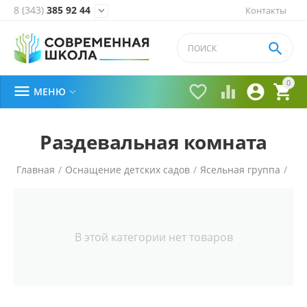
8 (343)
385 92 44
Контакты


0





МЕНЮ

Раздевальная комната
Главная
/
Оснащение детских садов
/
Ясельная группа
/
В этой категории нет товаров