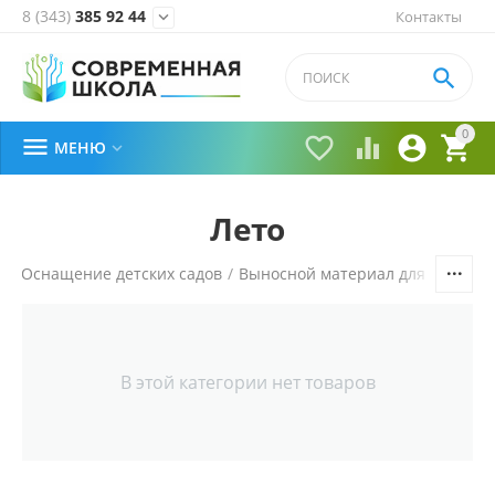
8 (343)
385 92 44
Контакты


0





МЕНЮ

Лето
я
/
Оснащение детских садов
/
Выносной материал для прогуло
В этой категории нет товаров