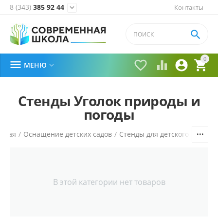
8 (343)
385 92 44
Контакты


0





МЕНЮ

Стенды Уголок природы и
погоды
авная
/
Оснащение детских садов
/
Стенды для детского сада
/
В этой категории нет товаров