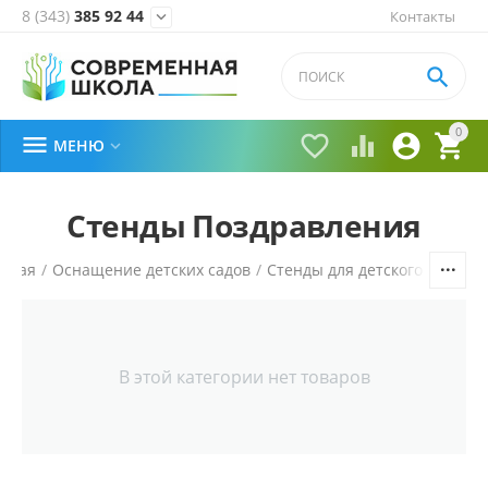
8 (343)
385 92 44
Контакты


0





МЕНЮ

Стенды Поздравления
авная
/
Оснащение детских садов
/
Стенды для детского сада
/
В этой категории нет товаров