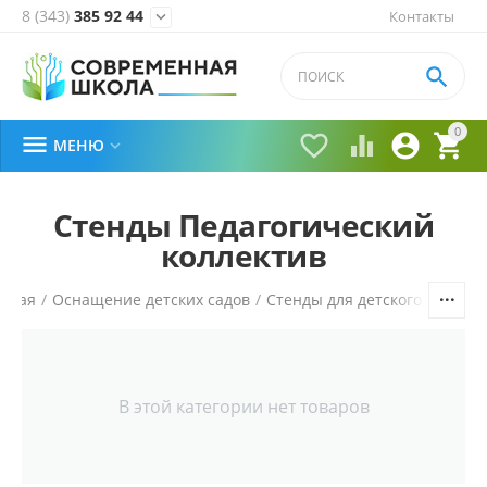
8 (343)
385 92 44
Контакты


0





МЕНЮ

Стенды Педагогический
коллектив
авная
/
Оснащение детских садов
/
Стенды для детского сада
/
В этой категории нет товаров