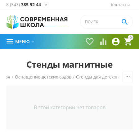
8 (343)
385 92 44
Контакты


0





МЕНЮ

Стенды магнитные
авная
/
Оснащение детских садов
/
Стенды для детского сада
/
В этой категории нет товаров