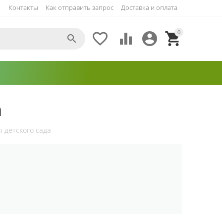
Контакты
Как отправить запрос
Доставка и оплата
0





а
я детского сада