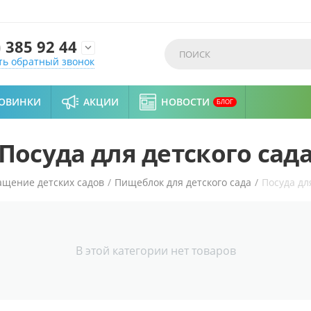
)
385 92 44

ть обратный звонок
ОВИНКИ
АКЦИИ
НОВОСТИ
БЛОГ
Посуда для детского сад
щение детских садов
/
Пищеблок для детского сада
/
Посуда дл
В этой категории нет товаров