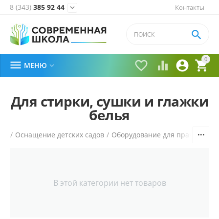
8 (343)
385 92 44
Контакты


0





МЕНЮ

Для стирки, сушки и глажки
белья
ая
/
Оснащение детских садов
/
Оборудование для прачечной
В этой категории нет товаров