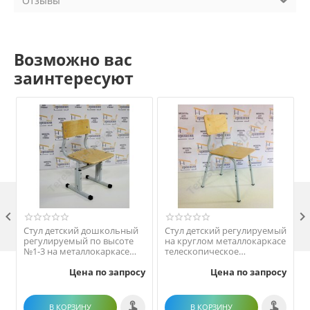
Отзывы
Возможно вас
заинтересуют

Стул детский дошкольный
Стул детский регулируемый
регулируемый по высоте
на круглом металлокаркасе
№1-3 на металлокаркасе
телескопическое
20х20 фанера
соединение
№
Цена по запросу
Цена по запросу
эргономичной формы
В КОРЗИНУ
В КОРЗИНУ