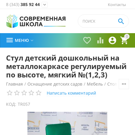
8 (343)
385 92 44
Контакты


0





МЕНЮ

Стул детский дошкольный на
металлокаркасе регулируемый
по высоте, мягкий №(1,2,3)
Главная
/
Оснащение детских садов
/
Мебель
/
Столы и стул
Написать комментарий
КОД:
TR057