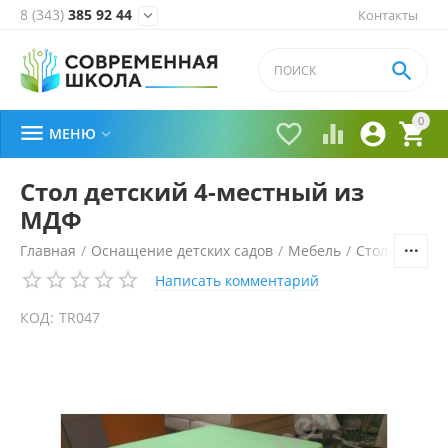
8 (343)
385 92 44
Контакты


0





МЕНЮ

Стол детский 4-местный из
МДФ
Главная
/
Оснащение детских садов
/
Мебель
/
Столы и стул
Написать комментарий
КОД:
TR047