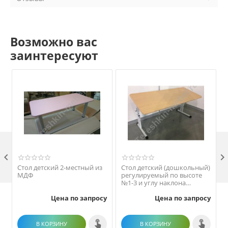
Возможно вас
заинтересуют

Стол детский 2-местный из
Стол детский (дошкольный)
МДФ
регулируемый по высоте
№1-3 и углу наклона
столешницы МДФ
Цена по запросу
Цена по запросу
В КОРЗИНУ
В КОРЗИНУ