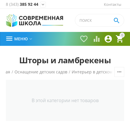
8 (343)
385 92 44
Контакты


0





МЕНЮ

Шторы и ламбрекены
авная
/
Оснащение детских садов
/
Интерьер в детском саду
/
В этой категории нет товаров