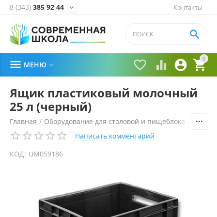
8 (343)
385 92 44
Контакты


0





МЕНЮ

Ящик пластиковый молочный
25 л (черный)
Главная
/
Оборудование для столовой и пищеблока
/
Технол
Написать комментарий
КОД:
UM059186