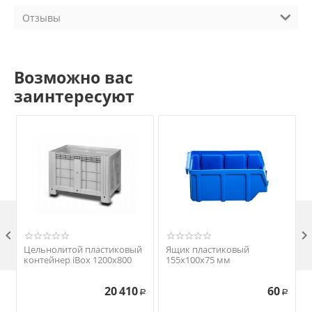
Отзывы
Возможно вас
заинтересуют

Цельнолитой пластиковый
Ящик пластиковый
контейнер iBox 1200х800
155х100х75 мм
20 410
60
Р
Р