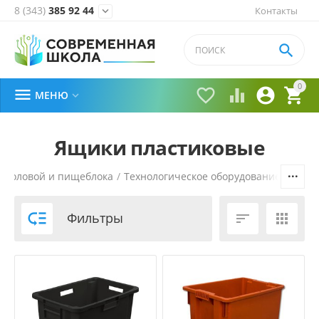
8 (343)
385 92 44
Контакты


0





МЕНЮ

Ящики пластиковые
 столовой и пищеблока
/
Технологическое оборудование
/
Нейт

Фильтры

