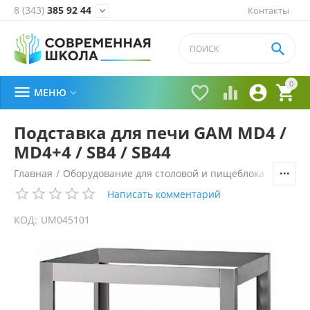
8 (343)
385 92 44
Контакты


0





МЕНЮ

Подставка для печи GAM MD4 /
MD4+4 / SB4 / SB44
Главная
/
Оборудование для столовой и пищеблока
/
Технол
Написать комментарий
КОД:
UM045101