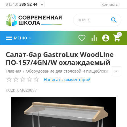
8 (343)
385 92 44
Контакты


0





МЕНЮ

Салат-бар GastroLux WoodLine
ПО-157/4GN/W охлаждаемый
Главная
/
Оборудование для столовой и пищеблока
/
Технол
Написать комментарий
КОД:
UM028897