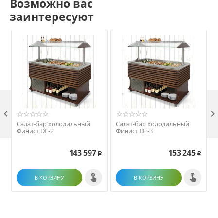
Возможно вас
заинтересуют

Салат-бар холодильный
Салат-бар холодильный
Финист DF-2
Финист DF-3
143 597
153 245
Р
Р
В КОРЗИНУ
В КОРЗИНУ