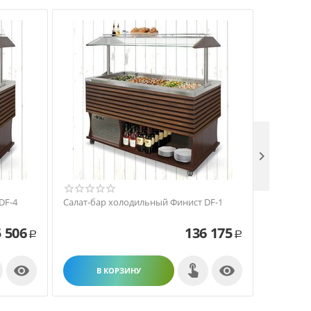

DF-4
Салат-бар холодильный Финист DF-1
Салат-ба
 506
136 175
Р
Р


В КОРЗИНУ
В