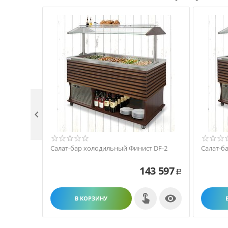

Салат-бар холодильный Финист DF-2
Салат-б
143 597
Р

В КОРЗИНУ