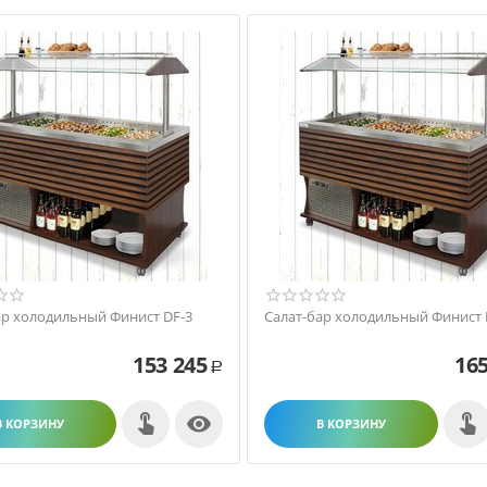
ар холодильный Финист DF-3
Салат-бар холодильный Финист 
153 245
165
Р

В КОРЗИНУ
В КОРЗИНУ