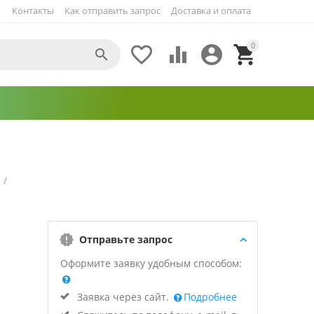
Контакты
Как отправить запрос
Доставка и оплата
0





/
Отправьте запрос
Оформите заявку удобным способом:
Заявка через сайт.
Подробнее