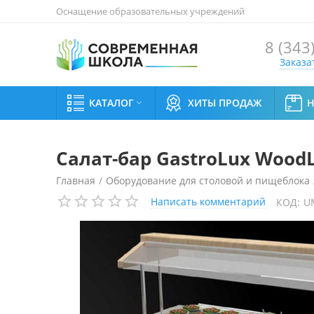
Оснащение образовательных учреждений
8 (343
Заказа
КАТАЛОГ
ХИТЫ ПРОДАЖ

Салат-бар GastroLux Wood
Главная
/
Оборудование для столовой и пищеблока
Написать комментарий
КОД:
U
Салат-бар GastroLux WoodLine ПН-127/W нейтральн