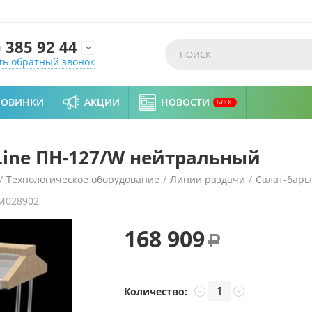
)
385 92 44

ть обратный звонок
НОВИНКИ
АКЦИИ
НОВОСТИ
БЛОГ
Line ПН-127/W нейтральный
/
Технологическое оборудование
/
Линии раздачи
/
Салат-бары
M028902
ый
168 909
Р
Количество:
−
+