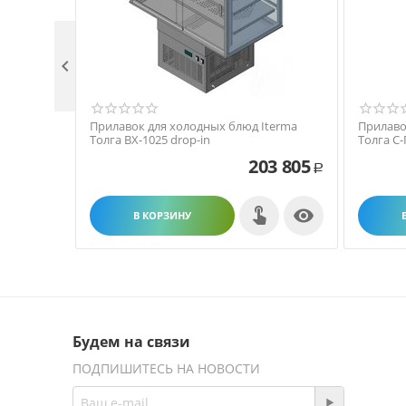

Прилавок для холодных блюд Iterma
Прилаво
Толга ВХ-1025 drop-in
Толга С-
203 805
Р

В КОРЗИНУ
Будем на связи
ПОДПИШИТЕСЬ НА НОВОСТИ