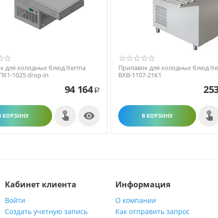
к для холодных блюд Iterma
Прилавок для холодных блюд It
ПХ1-1025 drop-in
ВХВ-1107-21К1
94 164
253
Р

В КОРЗИНУ
В КОРЗИНУ
Кабинет клиента
Информация
Войти
О компании
Создать учетную запись
Как отправить запрос