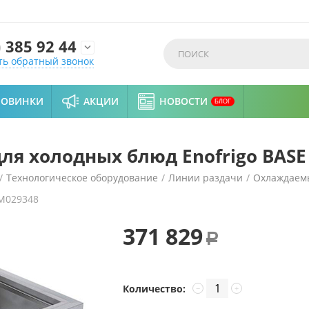
)
385 92 44

ть обратный звонок
НОВИНКИ
АКЦИИ
НОВОСТИ
БЛОГ
я холодных блюд Enofrigo BASE 
/
Технологическое оборудование
/
Линии раздачи
/
Охлаждаем
M029348
 BASE V RF 2000
371 829
Р
Количество:
−
+