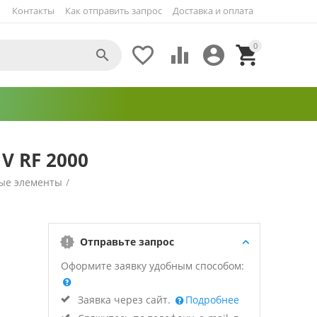
Контакты
Как отправить запрос
Доставка и оплата
0





V RF 2000
ые элементы
/
Отправьте запрос
Оформите заявку удобным способом:
Заявка через сайт.
Подробнее