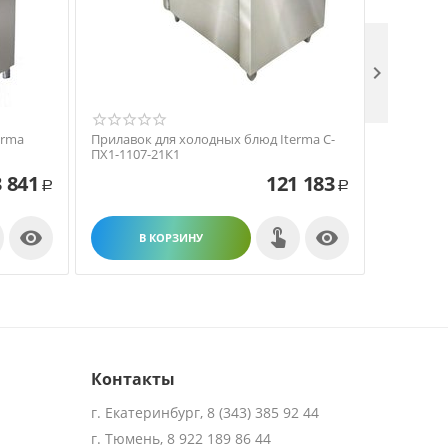

erma
Прилавок для холодных блюд Iterma С-
Прилавок
ПХ1-1107-21К1
Толга ВХ-
 841
121 183
Р
Р


В КОРЗИНУ
В
Контакты
г. Екатеринбург, 8 (343) 385 92 44
г. Тюмень, 8 922 189 86 44