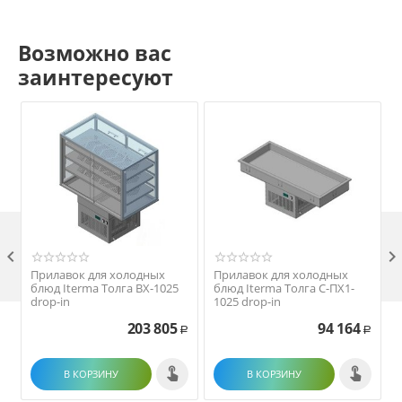
Возможно вас
заинтересуют

Прилавок для холодных
Прилавок для холодных
блюд Iterma Толга ВХ-1025
блюд Iterma Толга С-ПХ1-
drop-in
1025 drop-in
203 805
94 164
Р
Р
В КОРЗИНУ
В КОРЗИНУ