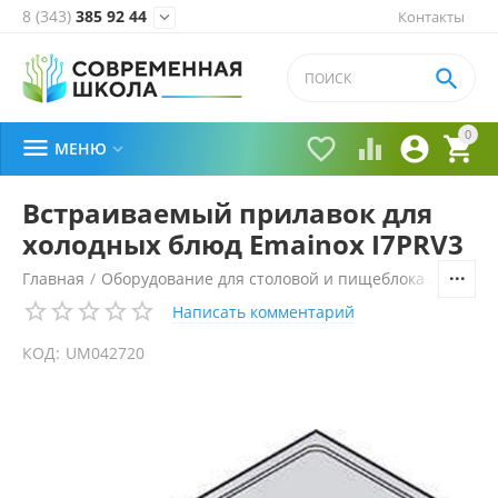
8 (343)
385 92 44
Контакты


0





МЕНЮ

Встраиваемый прилавок для
холодных блюд Emainox I7PRV3
Главная
/
Оборудование для столовой и пищеблока
/
Технол
Написать комментарий
КОД:
UM042720