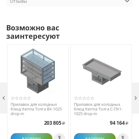
Отзывы
Возможно вас
заинтересуют

Прилавок для холодных
Прилавок для холодных
блюд Iterma Толга ВХ-1025
блюд Iterma Толга С-ПХ1-
drop-in
1025 drop-in
203 805
94 164
Р
Р
В КОРЗИНУ
В КОРЗИНУ