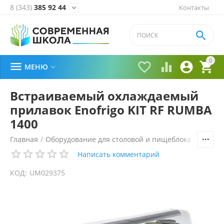
8 (343)
385 92 44
Контакты


0





МЕНЮ

Встраиваемый охлаждаемый
прилавок Enofrigo KIT RF RUMBA
1400
Главная
/
Оборудование для столовой и пищеблока
/
Технол
Написать комментарий
КОД:
UM029375