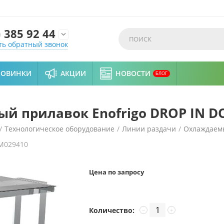
)
385 92 44

ть обратный звонок
НОВИНКИ
АКЦИИ
НОВОСТИ
БЛОГ
 прилавок Enofrigo DROP IN DOG
/
Технологическое оборудование
/
Линии раздачи
/
Охлаждаем
M029410
IN DOGE SVT FISSA 1400 RF VT
Цена по запросу
Количество:
−
+