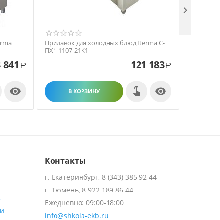

erma
Прилавок для холодных блюд Iterma С-
Прилавок
ПХ1-1107-21К1
Толга ВХ-
 841
121 183
Р
Р


В КОРЗИНУ
В
Контакты
г. Екатеринбург, 8 (343) 385 92 44
г. Тюмень, 8 922 189 86 44
е
Ежедневно: 09:00-18:00
ти
info@shkola-ekb.ru