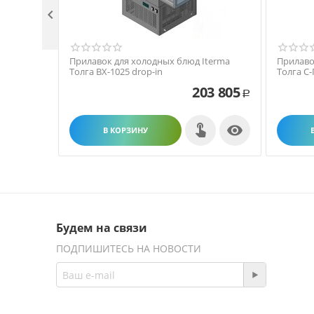

Прилавок для холодных блюд Iterma
Прилаво
Толга ВХ-1025 drop-in
Толга С-
203 805
Р

В КОРЗИНУ
Будем на связи
ПОДПИШИТЕСЬ НА НОВОСТИ