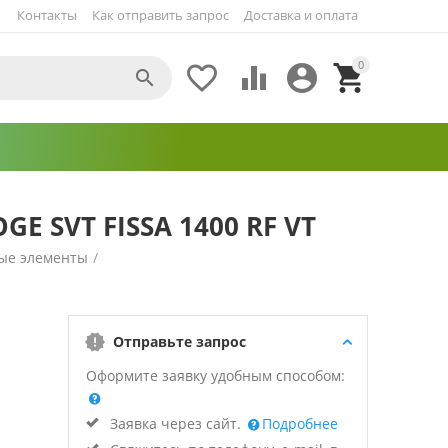
Контакты
Как отправить запрос
Доставка и оплата
0





E SVT FISSA 1400 RF VT
ые элементы
/
Отправьте запрос
Оформите заявку удобным способом:
Заявка через сайт.
Подробнее