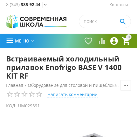
8 (343)
385 92 44
Контакты


0





МЕНЮ

Встраиваемый холодильный
прилавок Enofrigo BASE V 1400
KIT RF
Главная
/
Оборудование для столовой и пищеблока
/
Технол
Написать комментарий
КОД:
UM029391