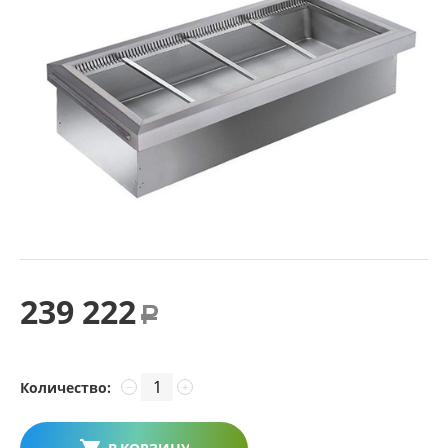
239 222
Р
Количество:
−
+