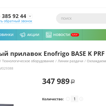
)
385 92 44

ть обратный звонок
ОВИНКИ
АКЦИИ
НОВОСТИ
БЛОГ
 прилавок Enofrigo BASE K PRF
/
Технологическое оборудование
/
Линии раздачи
/
Охлаждаем
M029388
 K PRF 1400
347 989
Р
Количество:
−
+