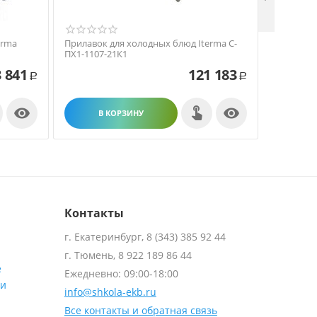
erma
Прилавок для холодных блюд Iterma С-
Прилавок
ПХ1-1107-21К1
Толга ВХ-
 841
121 183
Р
Р


В КОРЗИНУ
В
Контакты
г. Екатеринбург, 8 (343) 385 92 44
г. Тюмень, 8 922 189 86 44
е
Ежедневно: 09:00-18:00
ти
info@shkola-ekb.ru
Все контакты и обратная связь