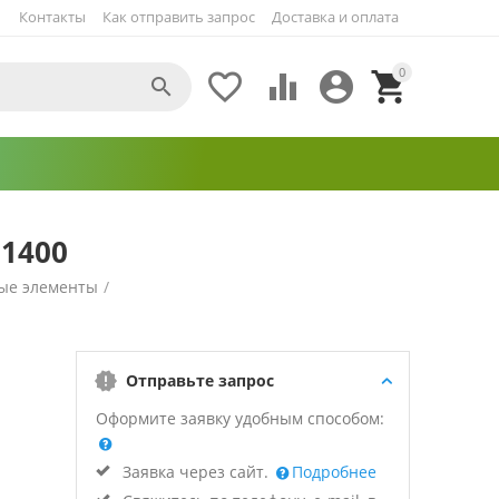
Контакты
Как отправить запрос
Доставка и оплата
0





 1400
ые элементы
/
Отправьте запрос
Оформите заявку удобным способом:
Заявка через сайт.
Подробнее