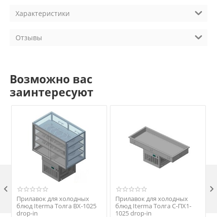
Характеристики
Отзывы
Возможно вас
заинтересуют

Прилавок для холодных
Прилавок для холодных
блюд Iterma Толга ВХ-1025
блюд Iterma Толга С-ПХ1-
drop-in
1025 drop-in