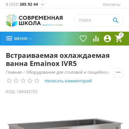
8 (343)
385 92 44
Контакты


0





МЕНЮ

Встраиваемая охлаждаемая
ванна Emainox IVR5
Главная
/
Оборудование для столовой и пищеблока
/
Технол
Написать комментарий
КОД:
UM042753