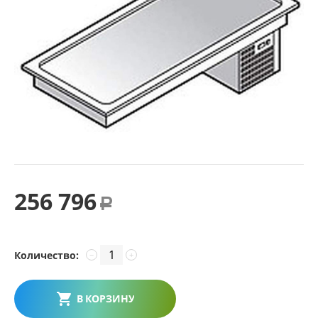
256 796
Р
Количество:
−
+
В КОРЗИНУ