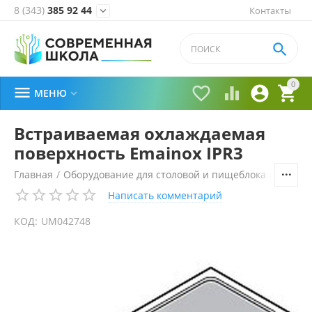
8 (343)
385 92 44
Контакты


0





МЕНЮ

Встраиваемая охлаждаемая
поверхность Emainox IPR3
Главная
/
Оборудование для столовой и пищеблока
/
Технол
Написать комментарий
КОД:
UM042748