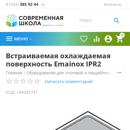
8 (343)
385 92 44
Контакты


0





МЕНЮ

Встраиваемая охлаждаемая
поверхность Emainox IPR2
Главная
/
Оборудование для столовой и пищеблока
/
Технол
Написать комментарий
КОД:
UM042747