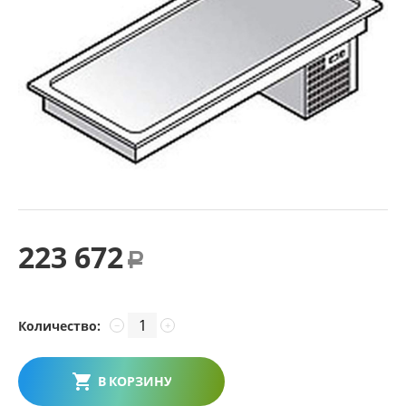
223 672
Р
Количество:
−
+
В КОРЗИНУ