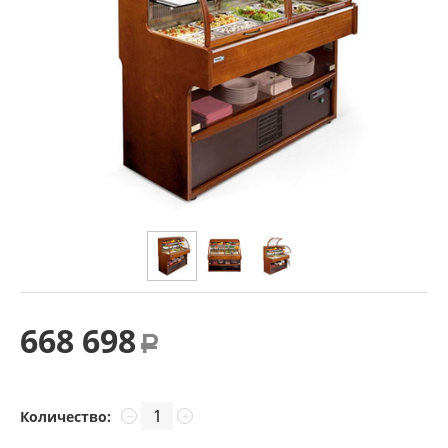
668 698
Р
Количество:
−
+