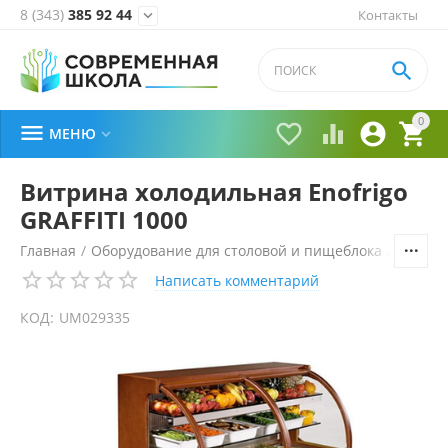
8 (343)
385 92 44
Контакты


0





МЕНЮ

Витрина холодильная Enofrigo
GRAFFITI 1000
Главная
/
Оборудование для столовой и пищеблока
/
Технол
Написать комментарий
КОД:
UM029335