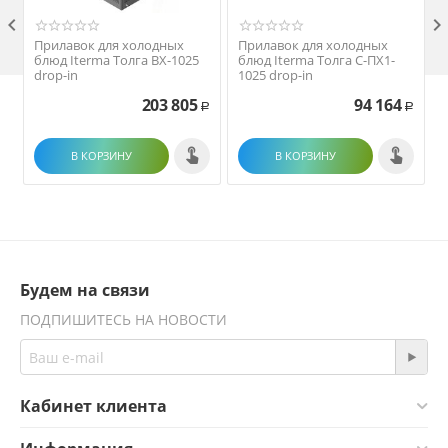

Прилавок для холодных
Прилавок для холодных
блюд Iterma Толга ВХ-1025
блюд Iterma Толга С-ПХ1-
drop-in
1025 drop-in
203 805
94 164
Р
Р
В КОРЗИНУ
В КОРЗИНУ
Будем на связи
ПОДПИШИТЕСЬ НА НОВОСТИ
Кабинет клиента