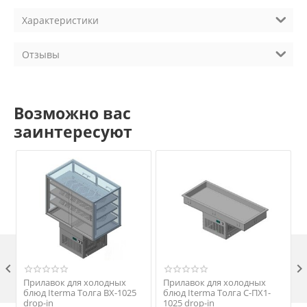
Характеристики
Отзывы
Возможно вас
заинтересуют

Прилавок для холодных
Прилавок для холодных
блюд Iterma Толга ВХ-1025
блюд Iterma Толга С-ПХ1-
drop-in
1025 drop-in