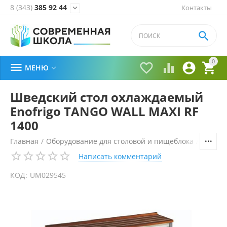
8 (343)
385 92 44
Контакты


0





МЕНЮ

Шведский стол охлаждаемый
Enofrigo TANGO WALL MAXI RF
1400
Главная
/
Оборудование для столовой и пищеблока
/
Технол
Написать комментарий
КОД:
UM029545