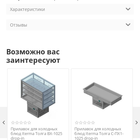
Характеристики
Отзывы
Возможно вас
заинтересуют

Прилавок для холодных
Прилавок для холодных
блюд Iterma Толга ВХ-1025
блюд Iterma Толга С-ПХ1-
drop-in
1025 drop-in