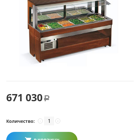
671 030
Р
Количество:
−
+