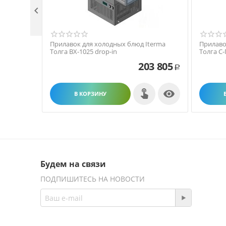

Прилавок для холодных блюд Iterma
Прилаво
Толга ВХ-1025 drop-in
Толга С-
203 805
Р

В КОРЗИНУ
Будем на связи
ПОДПИШИТЕСЬ НА НОВОСТИ