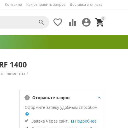
Контакты
Как отправить запрос
Доставка и оплата
0





RF 1400
ые элементы
/
Отправьте запрос
Оформите заявку удобным способом:
Заявка через сайт.
Подробнее