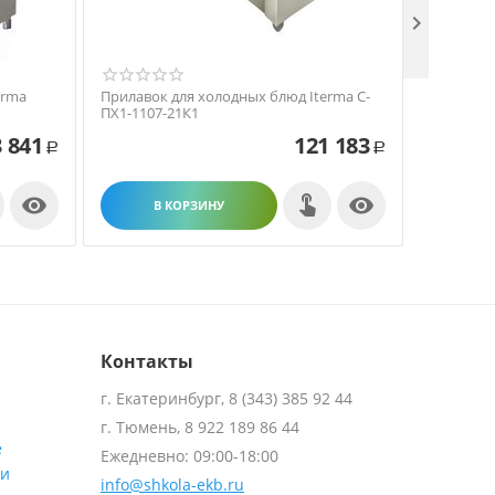

erma
Прилавок для холодных блюд Iterma С-
Прилавок
ПХ1-1107-21К1
Толга ВХ-
 841
121 183
Р
Р


В КОРЗИНУ
В
Контакты
г. Екатеринбург, 8 (343) 385 92 44
г. Тюмень, 8 922 189 86 44
е
Ежедневно: 09:00-18:00
ти
info@shkola-ekb.ru