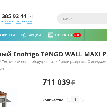
)
385 92 44

ть обратный звонок
НОВИНКИ
АКЦИИ
НОВОСТИ
БЛОГ
ый Enofrigo TANGO WALL MAXI P
/
Технологическое оборудование
/
Линии раздачи
/
Охлаждаем
M029539
AXI PRF 1400
711 039
Р
Количество:
−
+