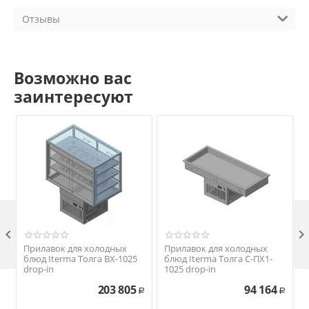
Отзывы
Возможно вас
заинтересуют

Прилавок для холодных
Прилавок для холодных
блюд Iterma Толга ВХ-1025
блюд Iterma Толга С-ПХ1-
drop-in
1025 drop-in
203 805
94 164
Р
Р