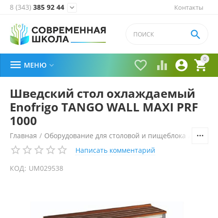
8 (343)
385 92 44
Контакты


0





МЕНЮ

Шведский стол охлаждаемый
Enofrigo TANGO WALL MAXI PRF
1000
Главная
/
Оборудование для столовой и пищеблока
/
Технол
Написать комментарий
КОД:
UM029538