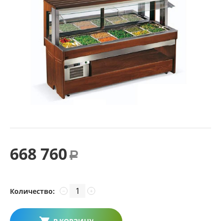
668 760
Р
Количество:
−
+