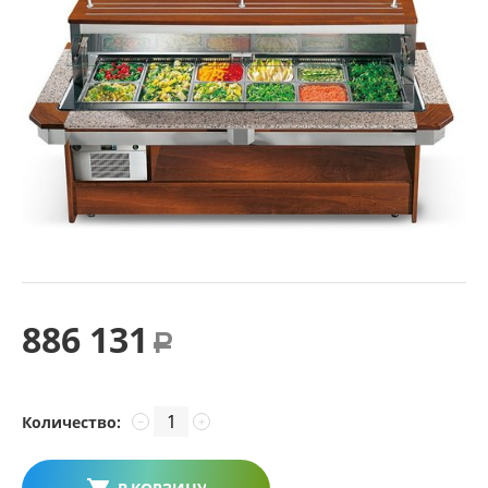
886 131
Р
Количество:
−
+