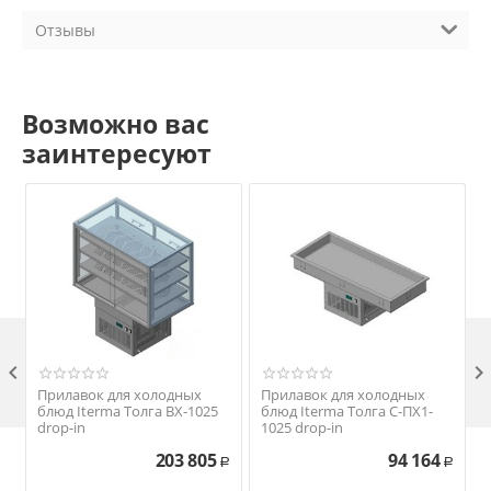
Отзывы
Возможно вас
заинтересуют

Прилавок для холодных
Прилавок для холодных
блюд Iterma Толга ВХ-1025
блюд Iterma Толга С-ПХ1-
drop-in
1025 drop-in
203 805
94 164
Р
Р