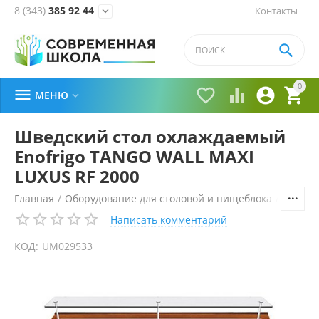
8 (343)
385 92 44
Контакты


0





МЕНЮ

Шведский стол охлаждаемый
Enofrigo TANGO WALL MAXI
LUXUS RF 2000
Главная
/
Оборудование для столовой и пищеблока
/
Технол
Написать комментарий
КОД:
UM029533