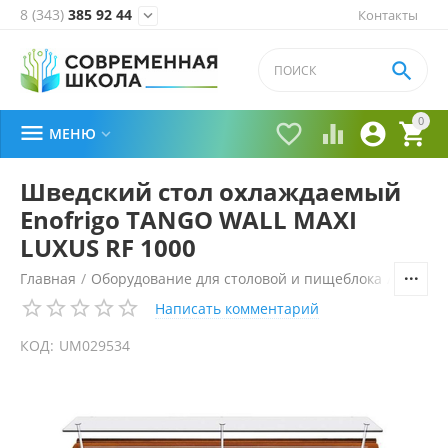
8 (343)
385 92 44
Контакты


0





МЕНЮ

Шведский стол охлаждаемый
Enofrigo TANGO WALL MAXI
LUXUS RF 1000
Главная
/
Оборудование для столовой и пищеблока
/
Технол
Написать комментарий
КОД:
UM029534