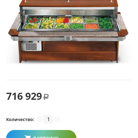
716 929
Р
Количество:
−
+