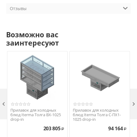
Отзывы
Возможно вас
заинтересуют

Прилавок для холодных
Прилавок для холодных
блюд Iterma Толга ВХ-1025
блюд Iterma Толга С-ПХ1-
drop-in
1025 drop-in
203 805
94 164
Р
Р