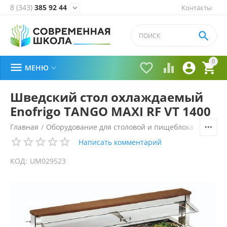
8 (343)
385 92 44
Контакты


0





МЕНЮ

Шведский стол охлаждаемый
Enofrigo TANGO MAXI RF VT 1400
Главная
/
Оборудование для столовой и пищеблока
/
Технол
Написать комментарий
КОД:
UM029523