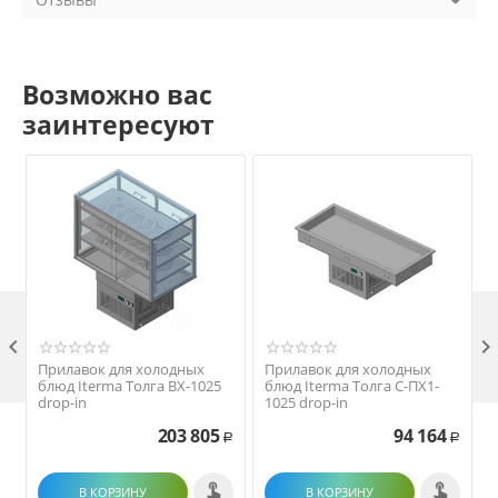
Возможно вас
заинтересуют

Прилавок для холодных
Прилавок для холодных
блюд Iterma Толга ВХ-1025
блюд Iterma Толга С-ПХ1-
drop-in
1025 drop-in
203 805
94 164
Р
Р
В КОРЗИНУ
В КОРЗИНУ