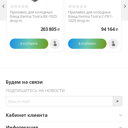

Прилавок для холодных
Прилавок для холодных
блюд Iterma Толга ВХ-1025
блюд Iterma Толга С-ПХ1-
drop-in
1025 drop-in
203 805
94 164
Р
Р
В КОРЗИНУ
В КОРЗИНУ
Будем на связи
ПОДПИШИТЕСЬ НА НОВОСТИ
Кабинет клиента
Информация