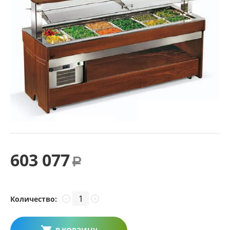
603 077
Р
Количество:
−
+