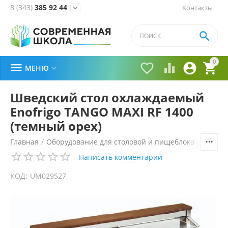
8 (343)
385 92 44
Контакты


0





МЕНЮ

Шведский стол охлаждаемый
Enofrigo TANGO MAXI RF 1400
(темный орех)
Главная
/
Оборудование для столовой и пищеблока
/
Технол
Написать комментарий
КОД:
UM029527