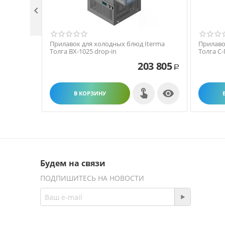

Прилавок для холодных блюд Iterma
Прилаво
Толга ВХ-1025 drop-in
Толга С-
203 805
Р

В КОРЗИНУ
Будем на связи
ПОДПИШИТЕСЬ НА НОВОСТИ