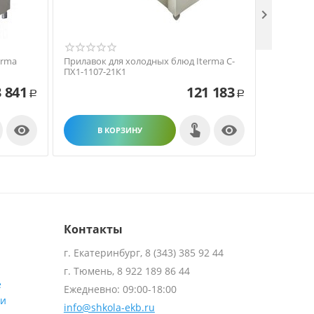

erma
Прилавок для холодных блюд Iterma С-
Прилавок
ПХ1-1107-21К1
Толга ВХ-
 841
121 183
Р
Р


В КОРЗИНУ
В
Контакты
г. Екатеринбург, 8 (343) 385 92 44
г. Тюмень, 8 922 189 86 44
е
Ежедневно: 09:00-18:00
ти
info@shkola-ekb.ru