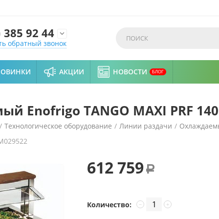
)
385 92 44

ть обратный звонок
НОВИНКИ
АКЦИИ
НОВОСТИ
БЛОГ
ый Enofrigo TANGO MAXI PRF 140
/
Технологическое оборудование
/
Линии раздачи
/
Охлаждаем
M029522
RF 1400
612 759
Р
Количество:
−
+