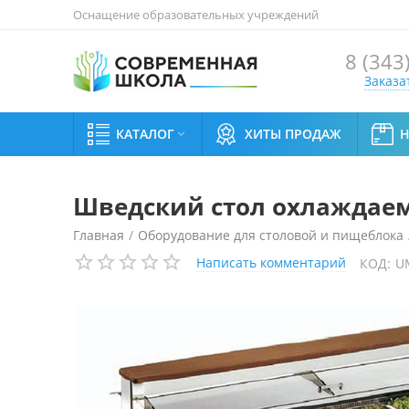
Оснащение образовательных учреждений
8 (343
Заказа
КАТАЛОГ
ХИТЫ ПРОДАЖ

Шведский стол охлаждаем
Главная
/
Оборудование для столовой и пищеблока
Написать комментарий
КОД:
U
Шведский стол охлаждаемый Enofrigo TANGO MAXI P