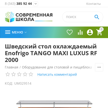
8 (343)
385 92 44
Контакты


0





МЕНЮ

Шведский стол охлаждаемый
Enofrigo TANGO MAXI LUXUS RF
2000
Главная
/
Оборудование для столовой и пищеблока
/
Технол
Написать комментарий
КОД:
UM029514