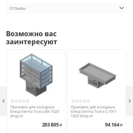
Отзывы
Возможно вас
заинтересуют

Прилавок для холодных
Прилавок для холодных
блюд Iterma Толга ВХ-1025
блюд Iterma Толга С-ПХ1-
drop-in
1025 drop-in
203 805
94 164
Р
Р