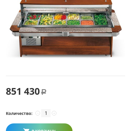
851 430
Р
Количество:
−
+