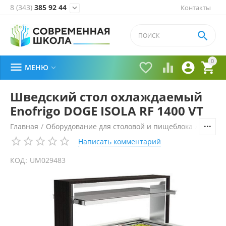
8 (343)
385 92 44
Контакты


0





МЕНЮ

Шведский стол охлаждаемый
Enofrigo DOGE ISOLA RF 1400 VT
Главная
/
Оборудование для столовой и пищеблока
/
Технол
Написать комментарий
КОД:
UM029483