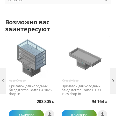
Возможно вас
заинтересуют

Прилавок для холодных
Прилавок для холодных
блюд Iterma Толга ВХ-1025
блюд Iterma Толга С-ПХ1-
drop-in
1025 drop-in
203 805
94 164
Р
Р
В КОРЗИНУ
В КОРЗИНУ