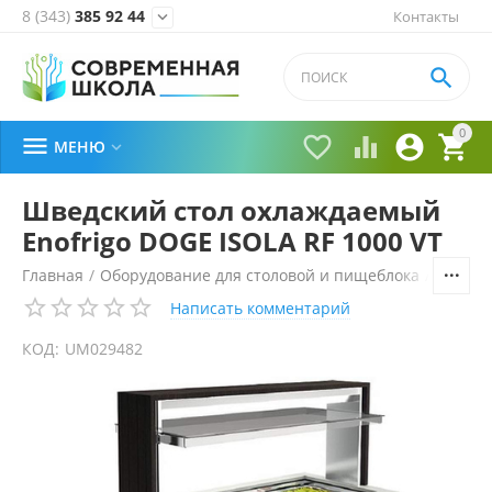
8 (343)
385 92 44
Контакты


0





МЕНЮ

Шведский стол охлаждаемый
Enofrigo DOGE ISOLA RF 1000 VT
Главная
/
Оборудование для столовой и пищеблока
/
Технол
Написать комментарий
КОД:
UM029482