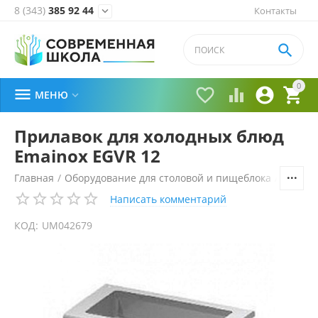
8 (343)
385 92 44
Контакты


0





МЕНЮ

Прилавок для холодных блюд
Emainox EGVR 12
Главная
/
Оборудование для столовой и пищеблока
/
Технол
Написать комментарий
КОД:
UM042679