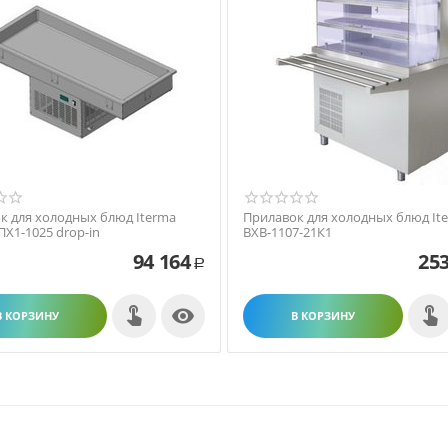
к для холодных блюд Iterma
Прилавок для холодных блюд It
ПХ1-1025 drop-in
ВХВ-1107-21К1
94 164
253
Р

В КОРЗИНУ
В КОРЗИНУ