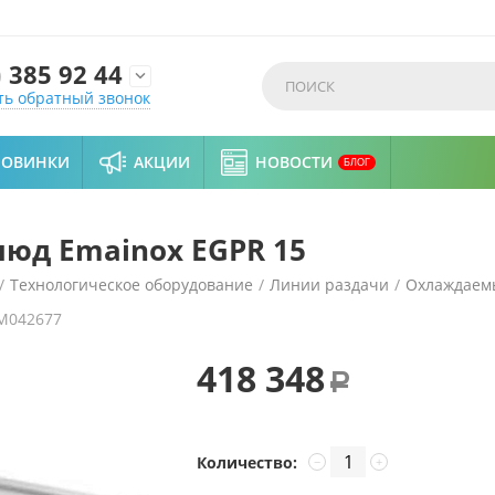
)
385 92 44

ть обратный звонок
НОВИНКИ
АКЦИИ
НОВОСТИ
БЛОГ
люд Emainox EGPR 15
/
Технологическое оборудование
/
Линии раздачи
/
Охлаждаем
M042677
418 348
Р
Количество:
−
+