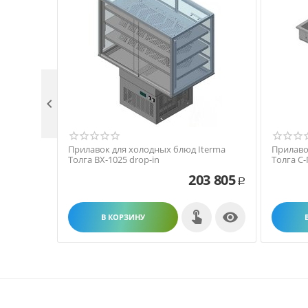

Прилавок для холодных блюд Iterma
Прилаво
Толга ВХ-1025 drop-in
Толга С-
203 805
Р

В КОРЗИНУ