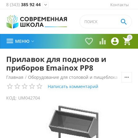
8 (343)
385 92 44
Контакты


0





МЕНЮ

Прилавок для подносов и
приборов Emainox PP8
Главная
/
Оборудование для столовой и пищеблока
/
Технол
Написать комментарий
КОД:
UM042704