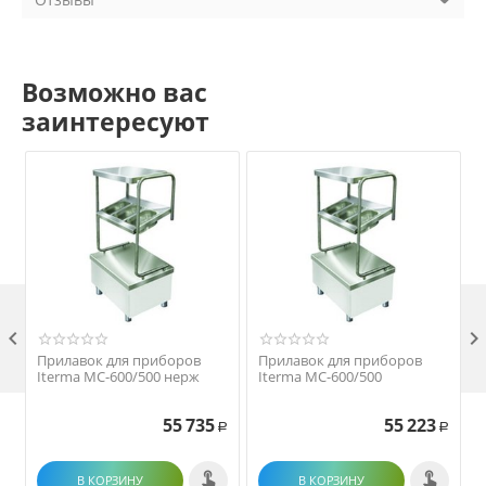
Возможно вас
заинтересуют

Прилавок для приборов
Прилавок для приборов
Iterma МС-600/500 нерж
Iterma МС-600/500
55 735
55 223
Р
Р
В КОРЗИНУ
В КОРЗИНУ