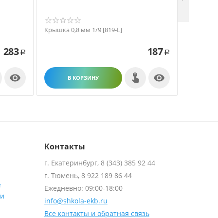
Крышка 0,8 мм 1/9 [819-L]
Крышка 0,
283
187
Р
Р


В КОРЗИНУ
В
Контакты
г. Екатеринбург, 8 (343) 385 92 44
г. Тюмень, 8 922 189 86 44
е
Ежедневно: 09:00-18:00
ти
info@shkola-ekb.ru
Все контакты и обратная связь