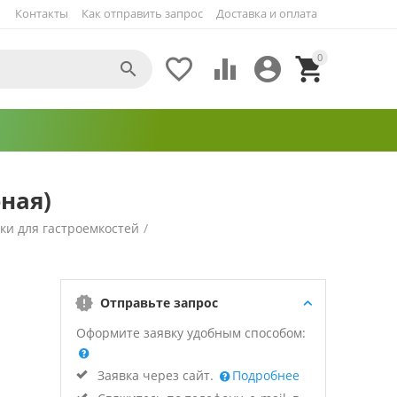
Контакты
Как отправить запрос
Доставка и оплата
0





ная)
и для гастроемкостей
/
Отправьте запрос
Оформите заявку удобным способом:
Заявка через сайт.
Подробнее