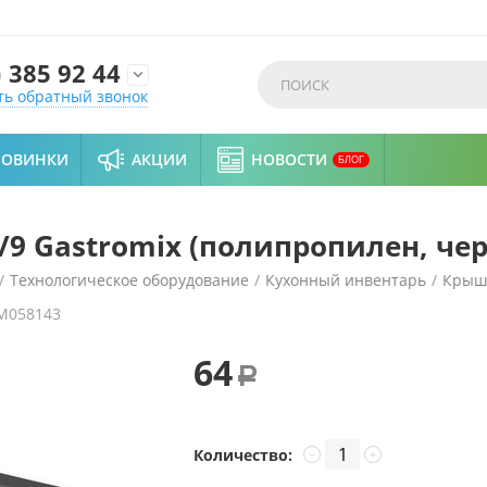
)
385 92 44

ть обратный звонок
НОВИНКИ
АКЦИИ
НОВОСТИ
БЛОГ
/9 Gastromix (полипропилен, чер
/
Технологическое оборудование
/
Кухонный инвентарь
/
Крышк
M058143
н, черная)
64
Р
Количество:
−
+