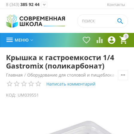
8 (343)
385 92 44
Контакты


0





МЕНЮ

Крышка к гастроемкости 1/4
Gastromix (поликарбонат)
Главная
/
Оборудование для столовой и пищеблока
/
Технол
Написать комментарий
КОД:
UM039551