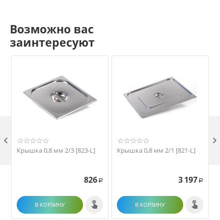
Возможно вас
заинтересуют

Крышка 0,8 мм 2/3 [823-L]
Крышка 0,8 мм 2/1 [821-L]
826
3 197
Р
Р
В КОРЗИНУ
В КОРЗИНУ