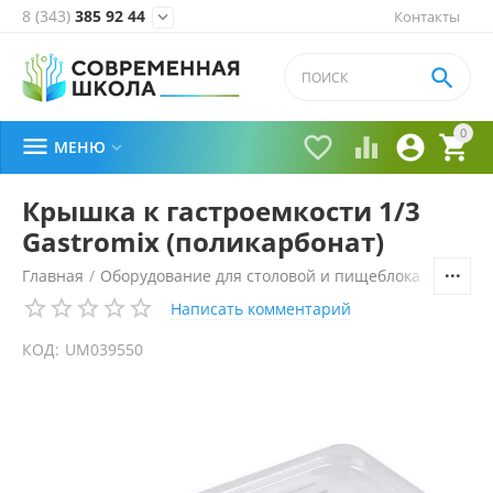
8 (343)
385 92 44
Контакты


0





МЕНЮ

Крышка к гастроемкости 1/3
Gastromix (поликарбонат)
Главная
/
Оборудование для столовой и пищеблока
/
Технол
Написать комментарий
КОД:
UM039550