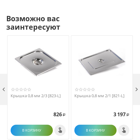
Возможно вас
заинтересуют

Крышка 0,8 мм 2/3 [823-L]
Крышка 0,8 мм 2/1 [821-L]
826
3 197
Р
Р
В КОРЗИНУ
В КОРЗИНУ